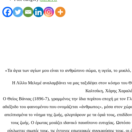
«Τα άγια των αγίων μου είναι το ανθρώπινο σώμα, η υγεία, το μυαλό, 
Η Λίλλυ Μελεμέ αναλαμβάνει να μας ταξιδέψει στον κόσμο του Θ
Καλτσίκη, Χάρης Χαραλά
Ο Θείος Βάνιας (1896-7), γραμμένος την ίδια περίπου εποχή με τον 
αδιέξοδο του φαινομένου που ονομάζεται «άνθρωπος», μέσα στον χώρο 
απελπισμένα το νόημα της ζωής, φλερτάρουν με τα όριά τους, επιδίδο
τους ζωής. Ο έρωτας μοιάζει ιδανικό παυσίπονο ευτυχίας. Ωστόσο 
εύγλωττες σιωπές τους, τις έντονες εσωτερικές συγκρούσεις τους, οι