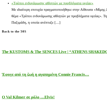
«Τρόποι ενδυνάμωσης αθλητών με προβλήματα υγείας»
Με ιδιαίτερη επιτυχία πραγματοποιήθηκε στην Αίθουσα «Μίμης
θέμα «Τρόποι ενδυνάμωσης αθλητών με προβλήματα υγείας». Τη
Παξιμάδη, η οποία ανέπτυξε […]
Back to the 50S
The KUSTOMS & The SENCES Live | “ATHENS SHAKE
Έφυγε από τη ζωή η αγαπημένη Connie Francis…
Ο Val Kilmer σε ρόλο …Elvis!