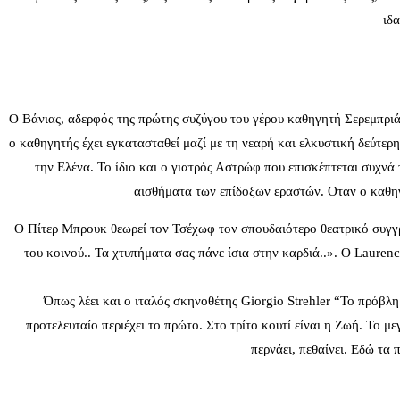
ιδ
Ο Βάνιας, αδερφός της πρώτης συζύγου του γέρου καθηγητή Σερεμπριάκ
ο καθηγητής έχει εγκατασταθεί μαζί με τη νεαρή και ελκυστική δεύτε
την Ελένα. Το ίδιο και ο γιατρός Αστρώφ που επισκέπτεται συχνά
αισθήματα των επίδοξων εραστών. Οταν ο καθηγη
Ο Πίτερ Μπρουκ θεωρεί τον Τσέχωφ τον σπουδαιότερο θεατρικό συγγρα
του κοινού.. Τα χτυπήματα σας πάνε ίσια στην καρδιά..». O Laure
Όπως λέει και ο ιταλός σκηνοθέτης Giorgio Strehler “Το πρόβλημ
προτελευταίο περιέχει το πρώτο. Στο τρίτο κουτί είναι η Ζωή. Το με
περνάει, πεθαίνει. Εδώ τα