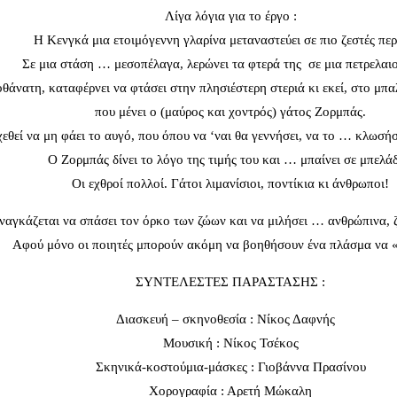
Λίγα λόγια για το έργο :
H Κενγκά μια ετοιμόγεννη γλαρίνα μεταναστεύει σε πιο ζεστές περ
Σε μια στάση … μεσοπέλαγα, λερώνει τα φτερά της σε μια πετρελαι
θάνατη, καταφέρνει να φτάσει στην πλησιέστερη στεριά κι εκεί, στο μπα
που μένει ο (μαύρος και χοντρός) γάτος Ζορμπάς.
χεθεί να μη φάει το αυγό, που όπου να ‘ναι θα γεννήσει, να το … κλωσήσε
Ο Ζορμπάς δίνει το λόγο της τιμής του και … μπαίνει σε μπελάδ
Οι εχθροί πολλοί. Γάτοι λιμανίσιοι, ποντίκια κι άνθρωποι!
ναγκάζεται να σπάσει τον όρκο των ζώων και να μιλήσει … ανθρώπινα, 
Αφού μόνο οι ποιητές μπορούν ακόμη να βοηθήσουν ένα πλάσμα να «
ΣΥΝΤΕΛΕΣΤΕΣ ΠΑΡΑΣΤΑΣΗΣ :
Διασκευή – σκηνοθεσία : Νίκος Δαφνής
Μουσική : Νίκος Τσέκος
Σκηνικά-κοστούμια-μάσκες : Γιοβάννα Πρασίνου
Χορογραφία : Αρετή Μώκαλη