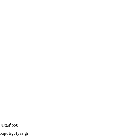
υ Φαλήρου
apotigefyra.gr