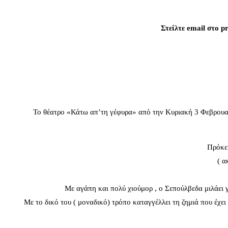
Στείλτε email στο p
Το θέατρο «Κάτω απ’τη γέφυρα» από την Κυριακή 3 Φεβρουαρ
Πρόκει
( α
Με αγάπη και πολύ χιούμορ , ο Σεπούλβεδα μιλάει γ
Με το δικό του ( μοναδικό) τρόπο καταγγέλλει τη ζημιά που έχε