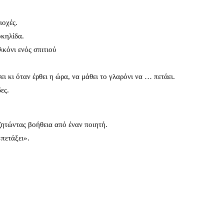
ιοχές.
οκηλίδα.
λκόνι ενός σπιτιού
ι κι όταν έρθει η ώρα, να μάθει το γλαρόνι να … πετάει.
ες.
ζητώντας βοήθεια από έναν ποιητή.
πετάξει».