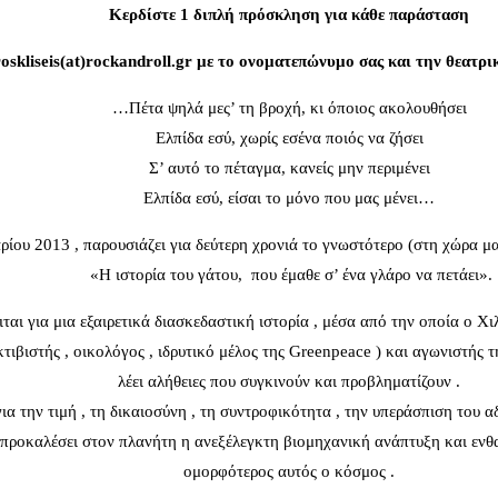
Κερδίστε 1 διπλή πρόσκληση για κάθε παράσταση
roskliseis(at)rockandroll.gr με το ονοματεπώνυμο σας και την θεατρ
…Πέτα ψηλά μες’ τη βροχή, κι όποιος ακολουθήσει
Ελπίδα εσύ, χωρίς εσένα ποιός να ζήσει
Σ’ αυτό το πέταγμα, κανείς μην περιμένει
Ελπίδα εσύ, είσαι το μόνο που μας μένει…
ίου 2013 , παρουσιάζει για δεύτερη χρονιά το γνωστότερο (στη χώρα μ
«Η ιστορία του γάτου, που έμαθε σ’ ένα γλάρο να πετάει».
ται για μια εξαιρετικά διασκεδαστική ιστορία , μέσα από την οποία ο Χ
κτιβιστής , οικολόγος , ιδρυτικό μέλος της Greenpeace ) και αγωνιστής 
λέει αλήθειες που συγκινούν και προβληματίζουν .
ια την τιμή , τη δικαιοσύνη , τη συντροφικότητα , την υπεράσπιση του 
ι προκαλέσει στον πλανήτη η ανεξέλεγκτη βιομηχανική ανάπτυξη και ενθα
ομορφότερος αυτός ο κόσμος .