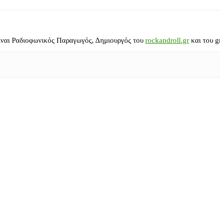
ίναι Ραδιοφωνικός Παραγωγός, Δημιουργός του
rockandroll.gr
και του g