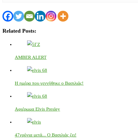
Related Posts:
AMBER ALERT
Η ημέρα που γεννήθηκε ο Βασιλιάς!
Αφιέρωμα Elvis Presley
47χρόνια μετά... Ο Βασιλιάς ζει!