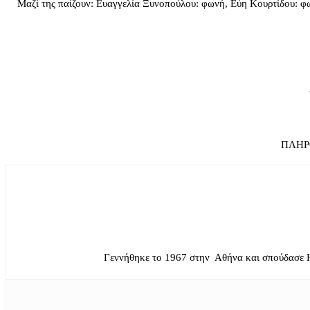
Μαζί της παίζουν: Ευαγγελία Ξυνοπούλου: φωνή, Εύη Κουρτίδου: φ
ΠΛΗΡΟ
Γεννήθηκε το 1967 στην Αθήνα και σπούδασε 