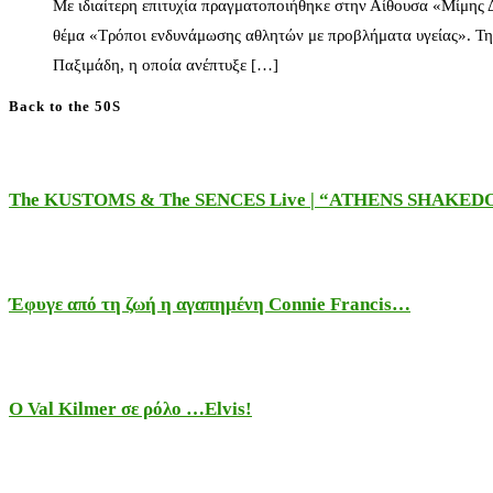
Με ιδιαίτερη επιτυχία πραγματοποιήθηκε στην Αίθουσα «Μίμης
θέμα «Τρόποι ενδυνάμωσης αθλητών με προβλήματα υγείας». Τη
Παξιμάδη, η οποία ανέπτυξε […]
Back to the 50S
The KUSTOMS & The SENCES Live | “ATHENS SHAKE
Έφυγε από τη ζωή η αγαπημένη Connie Francis…
Ο Val Kilmer σε ρόλο …Elvis!