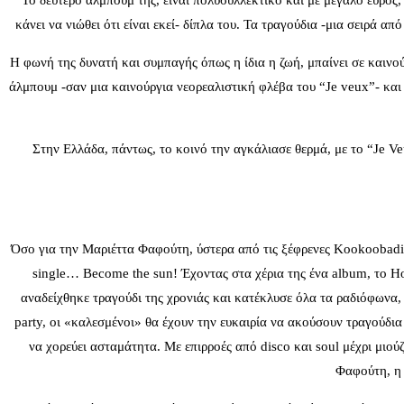
Το δεύτερο άλμπουμ της, είναι πολυσυλλεκτικό και με μεγάλο εύρος,
κάνει να νιώθει ότι είναι εκεί- δίπλα του. Τα τραγούδια -μια σειρά α
Η φωνή της δυνατή και συμπαγής όπως η ίδια η ζωή, μπαίνει σε καινο
άλμπουμ -σαν μια καινούργια νεορεαλιστική φλέβα του “Je veux”- και
Στην Ελλάδα, πάντως, το κοινό την αγκάλιασε θερμά, με το “Je Ve
Όσο για την Μαριέττα Φαφούτη, ύστερα από τις ξέφρενες Kookoobadi N
single… Become the sun! Έχοντας στα χέρια της ένα album, το H
αναδείχθηκε τραγούδι της χρονιάς και κατέκλυσε όλα τα ραδιόφωνα,
party, οι «καλεσμένοι» θα έχουν την ευκαιρία να ακούσουν τραγούδι
να χορεύει ασταμάτητα. Με επιρροές από disco και soul μέχρι μιού
Φαφούτη, η 