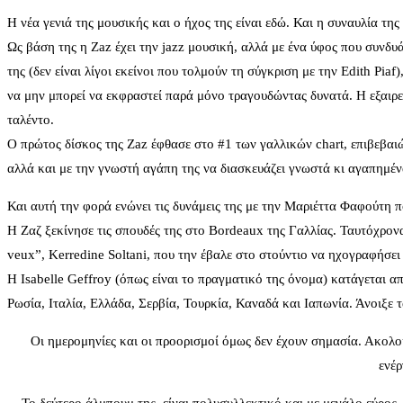
Η νέα γενιά της μουσικής και ο ήχος της είναι εδώ. Και η συναυλία τ
Ως βάση της η Zaz έχει την jazz μουσική, αλλά με ένα ύφος που συνδυ
της (δεν είναι λίγοι εκείνοι που τολμούν τη σύγκριση με την Edith Pia
να μην μπορεί να εκφραστεί παρά μόνο τραγουδώντας δυνατά. Η εξαιρε
ταλέντο.
Ο πρώτος δίσκος της Zaz έφθασε στο #1 των γαλλικών chart, επιβεβαιώ
αλλά και με την γνωστή αγάπη της να διασκευάζει γνωστά κι αγαπημέν
Και αυτή την φορά ενώνει τις δυνάμεις της με την Μαριέττα Φαφούτη π
Η Ζαζ ξεκίνησε τις σπουδές της στο Bordeaux της Γαλλίας. Ταυτόχρονα
veux”, Kerredine Soltani, που την έβαλε στο στούντιο να ηχογραφήσει 
H Isabelle Geffroy (όπως είναι το πραγματικό της όνομα) κατάγεται α
Ρωσία, Ιταλία, Ελλάδα, Σερβία, Τουρκία, Καναδά και Ιαπωνία. Άνοιξε 
Οι ημερομηνίες και οι προορισμοί όμως δεν έχουν σημασία. Ακολο
ενέρ