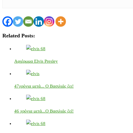
Related Posts:
Αφιέρωμα Elvis Presley
47χρόνια μετά... Ο Βασιλιάς ζει!
46 χρόνια μετά...Ο Βασιλιάς ζεί!