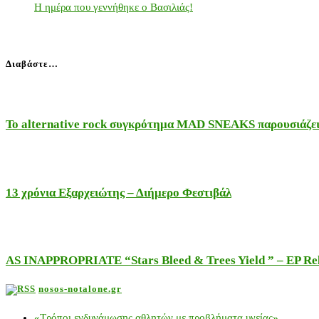
Η ημέρα που γεννήθηκε ο Βασιλιάς!
Διαβάστε…
Το alternative rock συγκρότημα MAD SNEAKS παρουσιάζει 
13 χρόνια Εξαρχειώτης – Διήμερο Φεστιβάλ
AS INAPPROPRIATE “Stars Bleed & Trees Yield ” – EP Releas
nosos-notalone.gr
«Τρόποι ενδυνάμωσης αθλητών με προβλήματα υγείας»