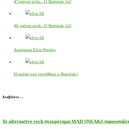
47χρόνια μετά... Ο Βασιλιάς ζει!
46 χρόνια μετά...Ο Βασιλιάς ζεί!
Αφιέρωμα Elvis Presley
Η ημέρα που γεννήθηκε ο Βασιλιάς!
Διαβάστε…
Το alternative rock συγκρότημα MAD SNEAKS παρουσιάζει 