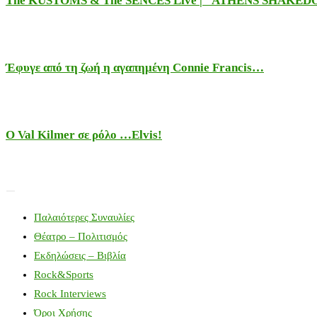
The KUSTOMS & The SENCES Live | “ATHENS SHAKE
Έφυγε από τη ζωή η αγαπημένη Connie Francis…
Ο Val Kilmer σε ρόλο …Elvis!
Παλαιότερες Συναυλίες
Θέατρο – Πολιτισμός
Εκδηλώσεις – Βιβλία
Rock&Sports
Rock Interviews
Όροι Χρήσης