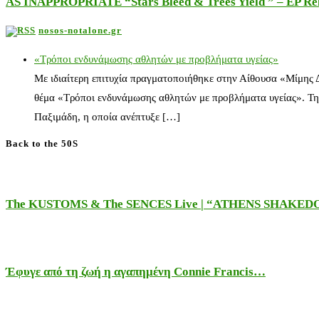
AS INAPPROPRIATE “Stars Bleed & Trees Yield ” – EP Releas
nosos-notalone.gr
«Τρόποι ενδυνάμωσης αθλητών με προβλήματα υγείας»
Με ιδιαίτερη επιτυχία πραγματοποιήθηκε στην Αίθουσα «Μίμης
θέμα «Τρόποι ενδυνάμωσης αθλητών με προβλήματα υγείας». Τη
Παξιμάδη, η οποία ανέπτυξε […]
Back to the 50S
The KUSTOMS & The SENCES Live | “ATHENS SHAKE
Έφυγε από τη ζωή η αγαπημένη Connie Francis…