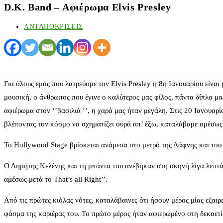
D.K. Band – Αφιέρωμα Elvis Presley
ΑΝΤΑΠΟΚΡΙΣΕΙΣ
Για όλους εμάς που λατρεύομε τον Elvis Presley η 8η Ιανουαρίου είνα
μουσική, ο άνθρωπος που έγινε ο καλύτερος μας φίλος, πάντα δίπλα μ
αφιέρωμα στον ‘’βασιλιά ‘’, η χαρά μας ήταν μεγάλη. Στις 20 Ιανουα
βλέποντας τον κόσμο να σχηματίζει ουρά απ’ έξω, καταλάβαμε αμέσως τ
Το Hollywood Stage βρίσκεται ανάμεσα στο μετρό της Δάφνης και του 
Ο Δημήτης Κελένης και τη μπάντα του ανέβηκαν στη σκηνή λίγα λεπτά μ
αμέσως μετά το That’s all Right’’.
Από τις πρώτες κιόλας νότες, καταλάβαινες ότι ήσουν μέρος μίας εξαι
φάσμα της καριέρας του. Το πρώτο μέρος ήταν αφιερωμένο στη δεκαετία 