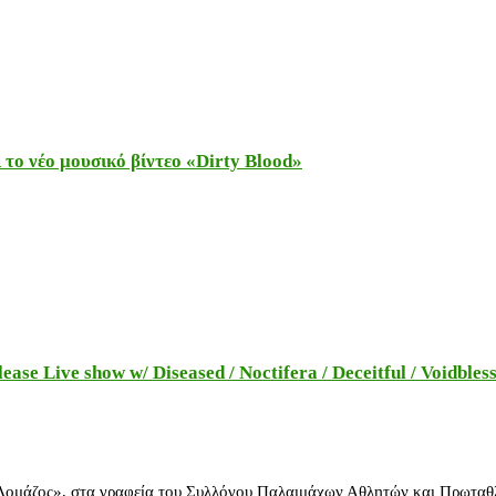
το νέο μουσικό βίντεο «Dirty Blood»
e Live show w/ Diseased / Noctifera / Deceitful / Voidbles
 Δομάζος», στα γραφεία του Συλλόγου Παλαιμάχων Αθλητών και Πρωταθ