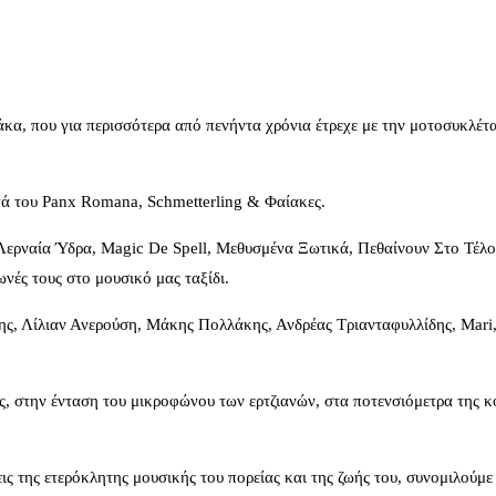
α, που για περισσότερα από πενήντα χρόνια έτρεχε με την μοτοσυκλέτα
ατά του Panx Romana, Schmetterling & Φαίακες.
 Λερναία Ύδρα, Magic De Spell, Μεθυσμένα Ξωτικά, Πεθαίνουν Στο Τέλ
νές τους στο μουσικό μας ταξίδι.
ης, Λίλιαν Ανερούση, Μάκης Πολλάκης, Ανδρέας Τριανταφυλλίδης, Mari
ς, στην ένταση του μικροφώνου των ερτζιανών, στα ποτενσιόμετρα της 
ς της ετερόκλητης μουσικής του πορείας και της ζωής του, συνομιλούμε 