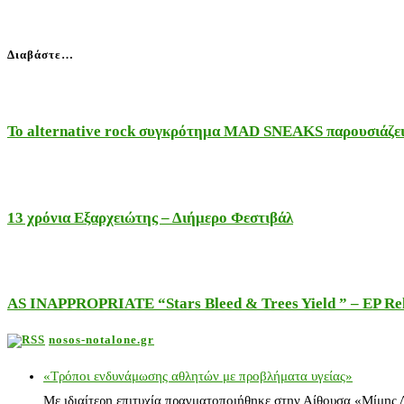
Διαβάστε…
Το alternative rock συγκρότημα MAD SNEAKS παρουσιάζει 
13 χρόνια Εξαρχειώτης – Διήμερο Φεστιβάλ
AS INAPPROPRIATE “Stars Bleed & Trees Yield ” – EP Releas
nosos-notalone.gr
«Τρόποι ενδυνάμωσης αθλητών με προβλήματα υγείας»
Με ιδιαίτερη επιτυχία πραγματοποιήθηκε στην Αίθουσα «Μίμης