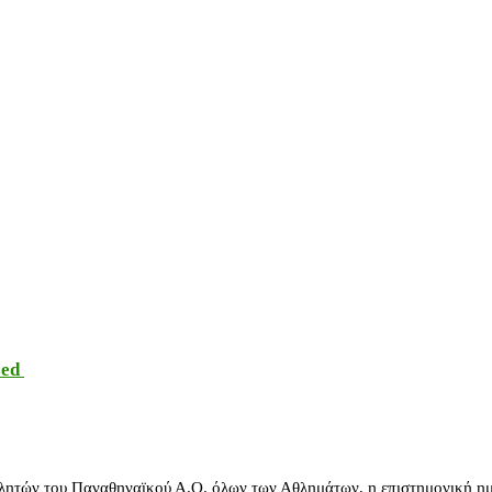
sed
λητών του Παναθηναϊκού Α.Ο. όλων των Αθλημάτων, η επιστημονική ημ