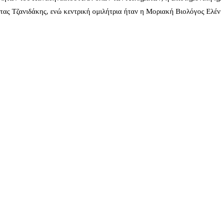
ας Τζανιδάκης, ενώ κεντρική ομιλήτρια ήταν η Μοριακή Βιολόγος Ελέ