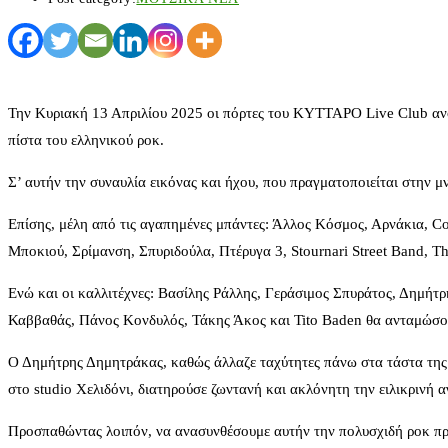
Την Κυριακή 13 Απριλίου 2025 οι πόρτες του ΚΥΤΤΑΡΟ Live Club ανοί
πίστα του ελληνικού ροκ.
Σ’ αυτήν την συναυλία εικόνας και ήχου, που πραγματοποιείται στην 
Επίσης, μέλη από τις αγαπημένες μπάντες: Άλλος Κόσμος, Αρνάκια, C
Μποκιού, Σρίμανση, Σπυριδούλα, Πτέρυγα 3, Stournari Street Band, Th
Ενώ και οι καλλιτέχνες: Βασίλης Ράλλης, Γεράσιμος Σπυράτος, Δημή
Καββαθάς, Πάνος Κονδυλός, Τάκης Άκος και Tito Baden θα ανταμώσου
Ο Δημήτρης Δημητράκας, καθώς άλλαζε ταχύτητες πάνω στα τάστα της 
στο studio Χελιδόνι, διατηρούσε ζωντανή και ακλόνητη την ειλικρινή α
Προσπαθώντας λοιπόν, να ανασυνθέσουμε αυτήν την πολυσχιδή ροκ προσ