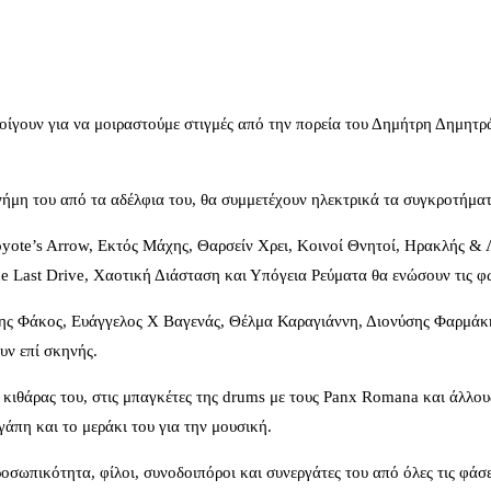
γουν για να μοιραστούμε στιγμές από την πορεία του Δημήτρη Δημητράκ
μνήμη του από τα αδέλφια του, θα συμμετέχουν ηλεκτρικά τα συγκροτήμ
oyote’s Arrow, Εκτός Μάχης, Θαρσείν Χρει, Κοινοί Θνητοί, Ηρακλής &
e Last Drive, Χαοτική Διάσταση και Υπόγεια Ρεύματα θα ενώσουν τις φω
τρης Φάκος, Ευάγγελος Χ Βαγενάς, Θέλμα Καραγιάννη, Διονύσης Φαρμάκ
ν επί σκηνής.
κιθάρας του, στις μπαγκέτες της drums με τους Panx Romana και άλλου
γάπη και το μεράκι του για την μουσική.
ωπικότητα, φίλοι, συνοδοιπόροι και συνεργάτες του από όλες τις φάσει