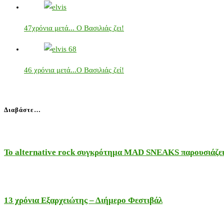
47χρόνια μετά... Ο Βασιλιάς ζει!
46 χρόνια μετά...Ο Βασιλιάς ζεί!
Διαβάστε…
Το alternative rock συγκρότημα MAD SNEAKS παρουσιάζει 
13 χρόνια Εξαρχειώτης – Διήμερο Φεστιβάλ