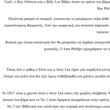
Cash, o Roy Orbison και ο Billy Lee Rilley έκανε τα πρώτα του βήμα
Ray Pri
Πετώντας μακριά το σκαμπό, κουνώντας το μικρόφωνο πέρα δώθε με
περισσότερους θαυμαστές. Από την εκρηκτική του σκηνική παρουσία πρ
παλιούς 
Φυσικά μια τέτοια συνάντηση δεν θα μπορούσε να περάσει ανεκμετάλλε
μουσικής. Ο Sam Phillips ηχογράφησε τα τρ
Όπως λέει ο μύθος ο Elvis και ο Jerry Lee είχαν μία παράξενη κόντ
όνομα του (κάτι που δεν έχει όμως επιβεβαιωθεί και μάλλον μοιάζει α
Το 1957 είναι η χρονιά όπου ο Jerry Lee κάνει την μεγάλη υπέρβαση. 
έφτασε ένα βήμα από το Νο 1 στην Αμερική σκαρφάλωσε στην πρώτη θέσ
Νο 3 στο Billboard και κατέκτησε την κορυφή στα αντίστοιχα count