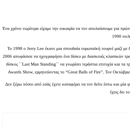
Ένα χρόνο νωρίτερα είχαμε την ευκαιρία να τον απολαύσουμε για πρώτ
1990 rock
Το 1998 ο Jerry Lee έκανε μια σπουδαία ευρωπαϊκή τουρνέ μαζί με δ
2006 αποφάσισε να ηχογραφήσει ένα δίσκο με διασκευές κλασικών τρα
δίσκος ΄΄Last Man Standing΄΄ να γνωρίσει τεράστια επιτυχία και τα
Awards Show, ερμηνεύοντας το “Great Balls of Fire”. Τον Οκτώβριο
Δεν ξέρω πόσοι από εσάς έχετε καταφέρει να τον δείτε έστω και μία φ
έχεις δει 