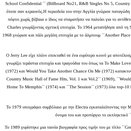
School Confidential ΄΄ (Billboard Νο21, R&B Singles Νο 5, Country 
έπεσε σαν κεραυνός.Η περιοδεία του στην Αγγλία γνώρισε παταγώδη α
πέφτει χωρίς βέβαια ο ίδιος να σταματήσει να παλεύει για το αντί
Charles γνωρίζοντας σχετική επιτυχία. Το 1964 μεταπήδησε από τη S
1968 γνώρισε και πάλι μεγάλη επιτυχία με το άλμπουμ ΄΄Another Place
Ο Jerry Lee είχε πλέον επεκταθεί σε ένα ευρύτερο κοινό με αποτέλεσ
γνωρίζει τεράστια επιτυχία και τραγούδια του όπως τα To Make Lo
(1972) και Would You Take Another Chance On Me (1972) κατακτούν 
Country Music Hall of Fame Hits, Vol. 1 και Vol.2΄΄ (1969), ΄΄Wou
Home To Memphis΄΄ (1974) και ΄΄The Session΄΄ (1973) όλα τop-10 h
Το 1979 υπογράφει συμβόλαιο με την Electra εγκαταλείποντας την Me
όνομα του και προπύργιο το εκπληκτικό ΄
Το 1989 γυρίστηκε μια ταινία βιογραφία προς τιμήν του με τίτλο ΄΄Gre