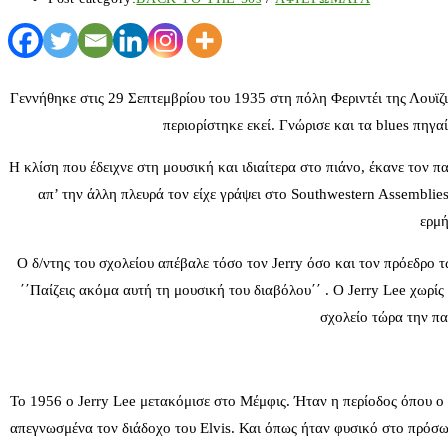
Γεννήθηκε στις 29 Σεπτεμβρίου του 1935 στη πόλη Φεριντέι της Λουϊζ
περιορίστηκε εκεί. Γνώρισε και τα blues πηγα
Η κλίση που έδειχνε στη μουσική και ιδιαίτερα στο πιάνο, έκανε τον π
απ’ την άλλη πλευρά τον είχε γράψει στο Southwestern Assemblie
ερμή
Ο δ/ντης του σχολείου απέβαλε τόσο τον Jerry όσο και τον πρόεδρο 
΄΄Παίζεις ακόμα αυτή τη μουσική του διαβόλου΄΄ . Ο Jerry Lee χωρίς
σχολείο τώρα την πα
Το 1956 ο Jerry Lee μετακόμισε στο Μέμφις. Ήταν η περίοδος όπου ο El
απεγνωσμένα τον διάδοχο του Elvis. Και όπως ήταν φυσικό στο πρόσωπο