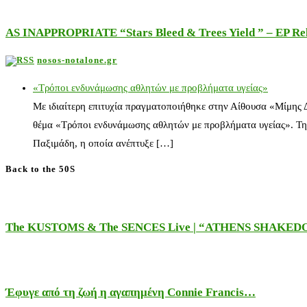
AS INAPPROPRIATE “Stars Bleed & Trees Yield ” – EP Releas
nosos-notalone.gr
«Τρόποι ενδυνάμωσης αθλητών με προβλήματα υγείας»
Με ιδιαίτερη επιτυχία πραγματοποιήθηκε στην Αίθουσα «Μίμης
θέμα «Τρόποι ενδυνάμωσης αθλητών με προβλήματα υγείας». Τη
Παξιμάδη, η οποία ανέπτυξε […]
Back to the 50S
The KUSTOMS & The SENCES Live | “ATHENS SHAKE
Έφυγε από τη ζωή η αγαπημένη Connie Francis…