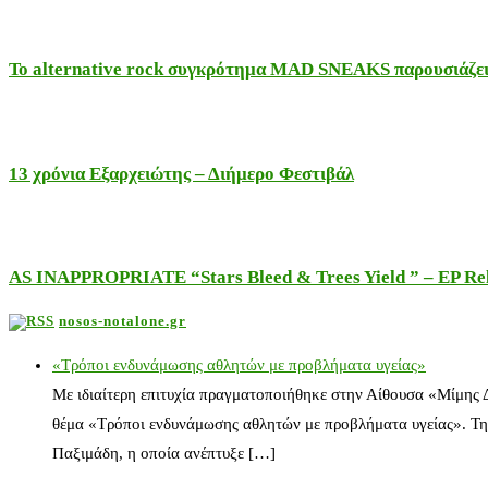
Το alternative rock συγκρότημα MAD SNEAKS παρουσιάζει 
13 χρόνια Εξαρχειώτης – Διήμερο Φεστιβάλ
AS INAPPROPRIATE “Stars Bleed & Trees Yield ” – EP Releas
nosos-notalone.gr
«Τρόποι ενδυνάμωσης αθλητών με προβλήματα υγείας»
Με ιδιαίτερη επιτυχία πραγματοποιήθηκε στην Αίθουσα «Μίμης
θέμα «Τρόποι ενδυνάμωσης αθλητών με προβλήματα υγείας». Τη
Παξιμάδη, η οποία ανέπτυξε […]