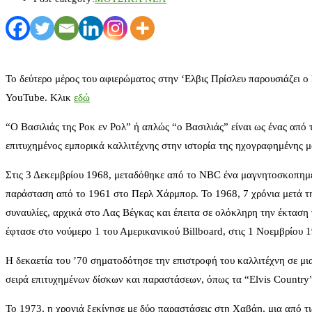
Το δεύτερο μέρος του αφιερώματος στην ‘Ελβις Πρίσλευ παρουσιάζει 
YouTube. Κλικ
εδώ
“Ο Βασιλιάς της Ροκ εν Ρολ” ή απλώς “ο Βασιλιάς” είναι ως ένας από 
επιτυχημένος εμπορικά καλλιτέχνης στην ιστορία της ηχογραφημένης
Στις 3 Δεκεμβρίου 1968, μεταδόθηκε από το NBC ένα μαγνητοσκοπημέ
παράσταση από το 1961 στο Περλ Χάρμπορ. Το 1968, 7 χρόνια μετά την
συναυλίες, αρχικά στο Λας Βέγκας και έπειτα σε ολόκληρη την έκταση
έφτασε στο νούμερο 1 του Αμερικανικού Billboard, στις 1 Νοεμβρίου 
Η δεκαετία του ’70 σηματοδότησε την επιστροφή του καλλιτέχνη σε μ
σειρά επιτυχημένων δίσκων και παραστάσεων, όπως τα “Elvis Country”, 
Το 1973, η χρονιά ξεκίνησε με δύο παραστάσεις στη Χαβάη, μια από 