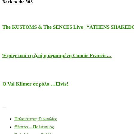
Back to the 50S
The KUSTOMS & The SENCES Live | “ATHENS SHAKE
Έφυγε από τη ζωή η αγαπημένη Connie Francis…
Ο Val Kilmer σε ρόλο …Elvis!
Παλαιότερες Συναυλίες
Θέατρο – Πολιτισμός