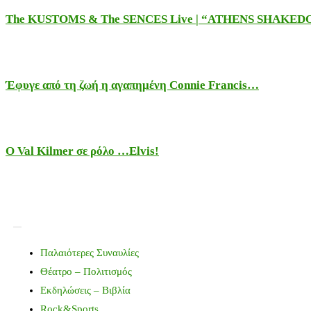
The KUSTOMS & The SENCES Live | “ATHENS SHAKE
Έφυγε από τη ζωή η αγαπημένη Connie Francis…
Ο Val Kilmer σε ρόλο …Elvis!
Παλαιότερες Συναυλίες
Θέατρο – Πολιτισμός
Εκδηλώσεις – Βιβλία
Rock&Sports