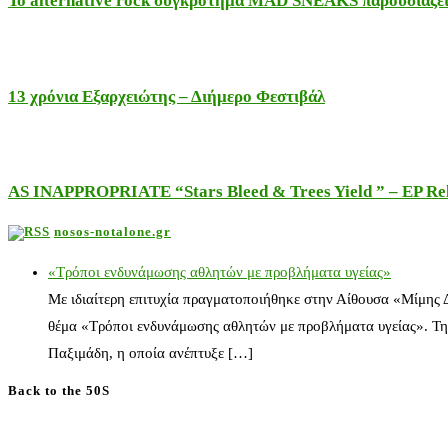
Το alternative rock συγκρότημα MAD SNEAKS παρουσιάζει 
13 χρόνια Εξαρχειώτης – Διήμερο Φεστιβάλ
AS INAPPROPRIATE “Stars Bleed & Trees Yield ” – EP Releas
nosos-notalone.gr
«Τρόποι ενδυνάμωσης αθλητών με προβλήματα υγείας»
Με ιδιαίτερη επιτυχία πραγματοποιήθηκε στην Αίθουσα «Μίμης
θέμα «Τρόποι ενδυνάμωσης αθλητών με προβλήματα υγείας». Τη
Παξιμάδη, η οποία ανέπτυξε […]
Back to the 50S