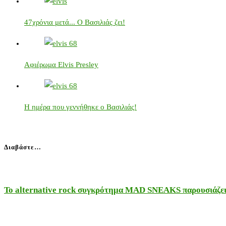
47χρόνια μετά... Ο Βασιλιάς ζει!
Αφιέρωμα Elvis Presley
Η ημέρα που γεννήθηκε ο Βασιλιάς!
Διαβάστε…
Το alternative rock συγκρότημα MAD SNEAKS παρουσιάζει 