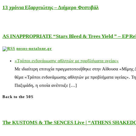
13 χρόνια Εξαρχειώτης – Διήμερο Φεστιβάλ
AS INAPPROPRIATE “Stars Bleed & Trees Yield ” – EP Releas
nosos-notalone.gr
«Τρόποι ενδυνάμωσης αθλητών με προβλήματα υγείας»
Με ιδιαίτερη επιτυχία πραγματοποιήθηκε στην Αίθουσα «Μίμης
θέμα «Τρόποι ενδυνάμωσης αθλητών με προβλήματα υγείας». Τη
Παξιμάδη, η οποία ανέπτυξε […]
Back to the 50S
The KUSTOMS & The SENCES Live | “ATHENS SHAKE