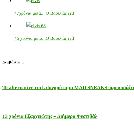
47χρόνια μετά... Ο Βασιλιάς ζει!
46 χρόνια μετά...Ο Βασιλιάς ζεί!
Διαβάστε…
Το alternative rock συγκρότημα MAD SNEAKS παρουσιάζει 
13 χρόνια Εξαρχειώτης – Διήμερο Φεστιβάλ