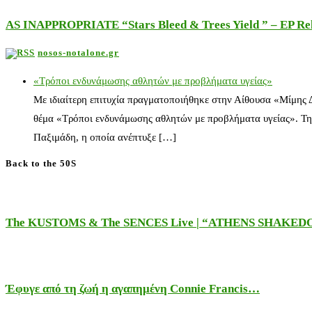
AS INAPPROPRIATE “Stars Bleed & Trees Yield ” – EP Releas
nosos-notalone.gr
«Τρόποι ενδυνάμωσης αθλητών με προβλήματα υγείας»
Με ιδιαίτερη επιτυχία πραγματοποιήθηκε στην Αίθουσα «Μίμης
θέμα «Τρόποι ενδυνάμωσης αθλητών με προβλήματα υγείας». Τη
Παξιμάδη, η οποία ανέπτυξε […]
Back to the 50S
The KUSTOMS & The SENCES Live | “ATHENS SHAKE
Έφυγε από τη ζωή η αγαπημένη Connie Francis…