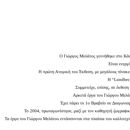
O Γιώργος Μελάτος γεννήθηκε στο Κάιρ
Είναι ενεργ
Η πρώτη Ατομική του Έκθεση, με μεγάλους πίνακες
Η “Lundbeck
Συμμετείχε, επίσης, σε έκθεση
Αρκετά έργα του Γιώργου Μελάτ
Έχει πάρει το 1ο Βραβείο σε ∆ιαγωνισμό τ
To 2004, πρωταγωνίστησε, μαζί με τον καθηγητή ζωγραϕικ
Τα έργα του Γιώργου Μελάτου εντάσσονται στα πλαίσια του καλλιτεχν