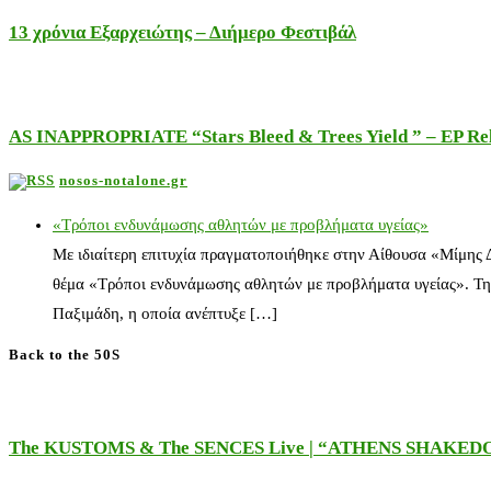
13 χρόνια Εξαρχειώτης – Διήμερο Φεστιβάλ
AS INAPPROPRIATE “Stars Bleed & Trees Yield ” – EP Releas
nosos-notalone.gr
«Τρόποι ενδυνάμωσης αθλητών με προβλήματα υγείας»
Με ιδιαίτερη επιτυχία πραγματοποιήθηκε στην Αίθουσα «Μίμης
θέμα «Τρόποι ενδυνάμωσης αθλητών με προβλήματα υγείας». Τη
Παξιμάδη, η οποία ανέπτυξε […]
Back to the 50S
The KUSTOMS & The SENCES Live | “ATHENS SHAKE