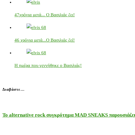
47χρόνια μετά... Ο Βασιλιάς ζει!
46 χρόνια μετά...Ο Βασιλιάς ζεί!
Η ημέρα που γεννήθηκε ο Βασιλιάς!
Διαβάστε…
Το alternative rock συγκρότημα MAD SNEAKS παρουσιάζει 