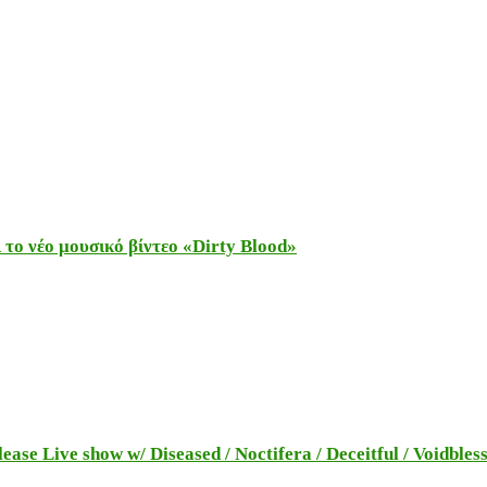
το νέο μουσικό βίντεο «Dirty Blood»
e Live show w/ Diseased / Noctifera / Deceitful / Voidbles