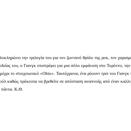
οκληρώνει την τριλογία του για τον ζωντανό θρύλο της ροκ, τον χαρισμ
δείας του, ο Γιανγκ επιστρέφει για μια σόλο εμφάνιση στο Τορόντο, τη
 μέχρι το στοιχειωτικό «Ohio». Ταυτόχρονα, ένα ρόουντ τριπ του Γιανγκ 
κοόλ καθώς πρόκειται να βρεθείτε σε απόσταση αναπνοής από έναν καλλι
α πάντα. Κ.Θ.