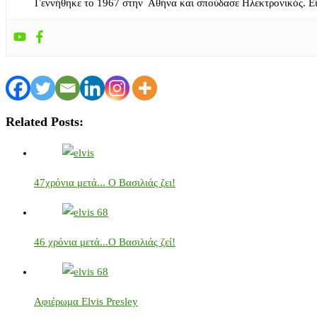
Γεννήθηκε το 1967 στην Αθήνα και σπούδασε Ηλεκτρονικός. Ε
Related Posts:
47χρόνια μετά... Ο Βασιλιάς ζει!
46 χρόνια μετά...Ο Βασιλιάς ζεί!
Αφιέρωμα Elvis Presley