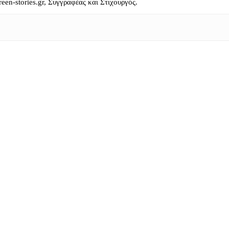
reen-stories.gr, Συγγραφέας και Στιχουργός.