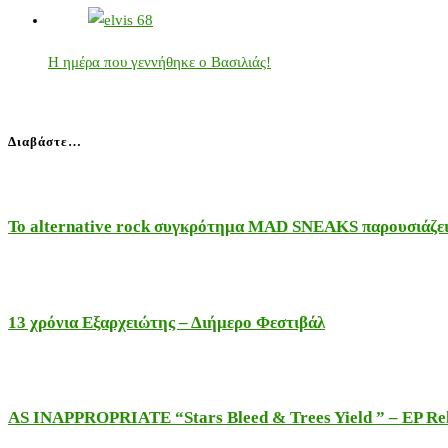
Η ημέρα που γεννήθηκε ο Βασιλιάς!
Διαβάστε…
Το alternative rock συγκρότημα MAD SNEAKS παρουσιάζει 
13 χρόνια Εξαρχειώτης – Διήμερο Φεστιβάλ
AS INAPPROPRIATE “Stars Bleed & Trees Yield ” – EP Releas