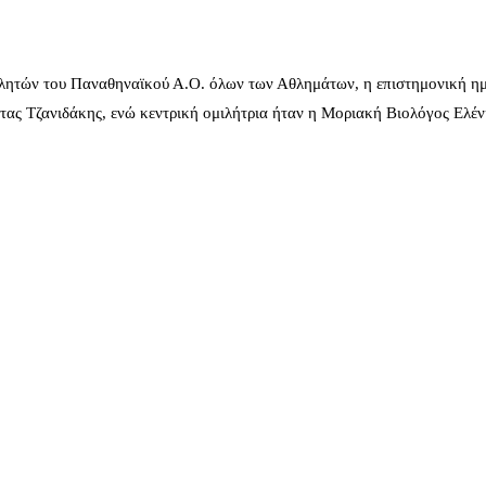
λητών του Παναθηναϊκού Α.Ο. όλων των Αθλημάτων, η επιστημονική ημ
ας Τζανιδάκης, ενώ κεντρική ομιλήτρια ήταν η Μοριακή Βιολόγος Ελέ