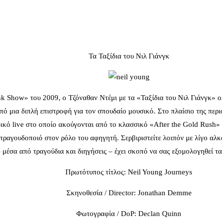
Τα Ταξίδια του Νιλ Γιάνγκ
k Show» του 2009, ο Τζόναθαν Ντέμι με τα «Ταξίδια του Νιλ Γιάνγκ» ολ
ό μια διπλή επιστροφή για τον σπουδαίο μουσικό. Στο πλαίσιο της περιο
αδικό live στο οποίο ακούγονται από το κλασσικό «After the Gold Rush»
 τραγουδοποιό στον ρόλο του αφηγητή. Σερβιριστείτε λοιπόν με λίγο αλ
 μέσα από τραγούδια και διηγήσεις – έχει σκοπό να σας εξομολογηθεί τ
Πρωτότυπος τίτλος: Neil Young Journeys
Σκηνοθεσία / Director: Jonathan Demme
Φωτογραφία / DoP: Declan Quinn