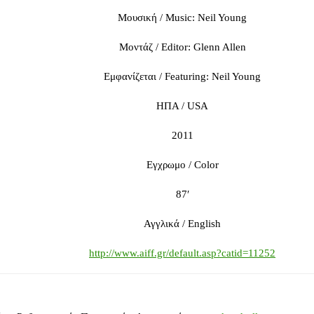
Μουσική / Music: Neil Young
Μοντάζ / Editor: Glenn Allen
Εμφανίζεται / Featuring: Neil Young
ΗΠΑ / USA
2011
Εγχρωμο / Color
87′
Αγγλικά / English
http://www.aiff.gr/default.asp?catid=11252