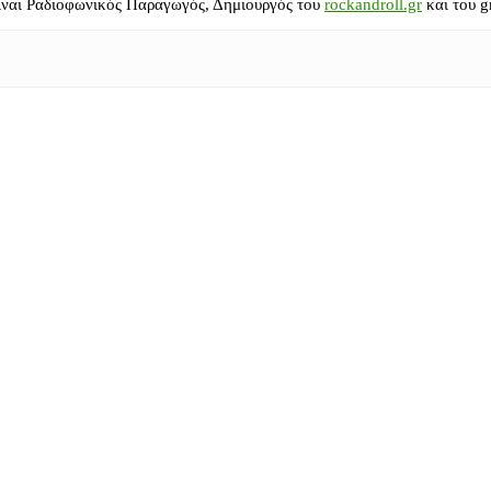
ίναι Ραδιοφωνικός Παραγωγός, Δημιουργός του
rockandroll.gr
και του g