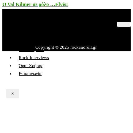
Ο Val Kilmer σε ρόλο …Elvis!
Παλαιότερες Συναυλίες
Θέατρο – Πολιτισμός
Εκδηλώσεις – Βιβλία
Copyright © 2025 rockandroll.gr
Rock&Sports
Rock Interviews
Όροι Χρήσης
Επικοινωνία
X