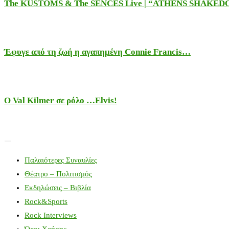
The KUSTOMS & The SENCES Live | “ATHENS SHAKE
Έφυγε από τη ζωή η αγαπημένη Connie Francis…
Ο Val Kilmer σε ρόλο …Elvis!
Παλαιότερες Συναυλίες
Θέατρο – Πολιτισμός
Εκδηλώσεις – Βιβλία
Rock&Sports
Rock Interviews
Όροι Χρήσης