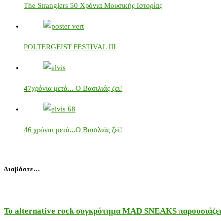
The Stranglers 50 Χρόνια Μουσικής Ιστορίας
POLTERGEIST FESTIVAL IIΙ
47χρόνια μετά... Ο Βασιλιάς ζει!
46 χρόνια μετά...Ο Βασιλιάς ζεί!
Διαβάστε…
Το alternative rock συγκρότημα MAD SNEAKS παρουσιάζει 