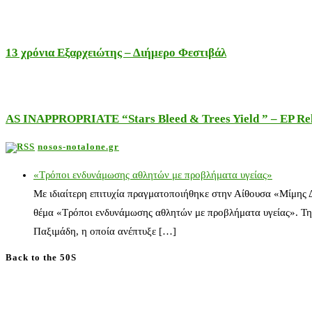
13 χρόνια Εξαρχειώτης – Διήμερο Φεστιβάλ
AS INAPPROPRIATE “Stars Bleed & Trees Yield ” – EP Releas
nosos-notalone.gr
«Τρόποι ενδυνάμωσης αθλητών με προβλήματα υγείας»
Με ιδιαίτερη επιτυχία πραγματοποιήθηκε στην Αίθουσα «Μίμης
θέμα «Τρόποι ενδυνάμωσης αθλητών με προβλήματα υγείας». Τη
Παξιμάδη, η οποία ανέπτυξε […]
Back to the 50S