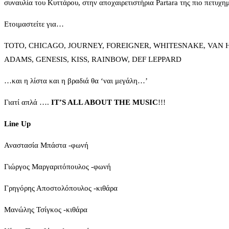
συναυλία του Κυττάρου, στην αποχαιρετιστήρια Partara της πιο πετυχημ
Ετοιμαστείτε για…
TOTO, CHICAGO, JOURNEY, FOREIGNER, WHITESNAKE, VAN H
ADAMS, GENESIS, KISS, RAINBOW, DEF LEPPARD
…και η λίστα και η βραδιά θα ‘ναι μεγάλη…’
Γιατί απλά ….
IT’S ALL ABOUT THE MUSIC
!!!
Line
Up
Αναστασία Μπάστα -φωνή
Γιώργος Μαργαριτόπουλος -φωνή
Γρηγόρης Αποστολόπουλος -κιθάρα
Μανώλης Τσίγκος -κιθάρα