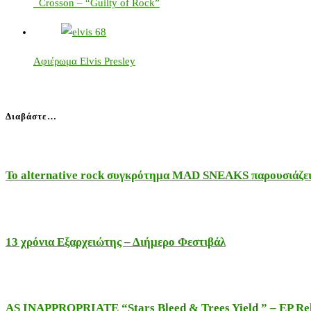
Crosson – “Guilty of Rock”
Αφιέρωμα Elvis Presley
Διαβάστε…
Το alternative rock συγκρότημα MAD SNEAKS παρουσιάζει 
13 χρόνια Εξαρχειώτης – Διήμερο Φεστιβάλ
AS INAPPROPRIATE “Stars Bleed & Trees Yield ” – EP Releas