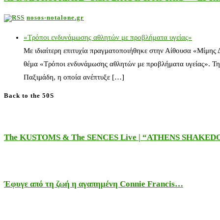
nosos-notalone.gr
«Τρόποι ενδυνάμωσης αθλητών με προβλήματα υγείας»
Με ιδιαίτερη επιτυχία πραγματοποιήθηκε στην Αίθουσα «Μίμης
θέμα «Τρόποι ενδυνάμωσης αθλητών με προβλήματα υγείας». Τη
Παξιμάδη, η οποία ανέπτυξε […]
Back to the 50S
The KUSTOMS & The SENCES Live | “ATHENS SHAKE
Έφυγε από τη ζωή η αγαπημένη Connie Francis…