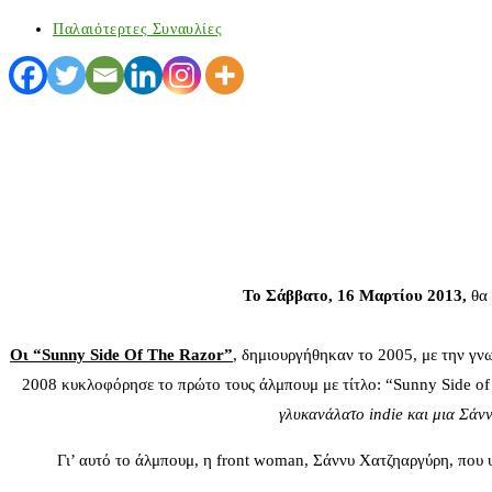
Παλαιότερτες Συναυλίες
Το Σάββατο, 16 Μαρτίου 2013,
θα 
Οι “
Sunny
Side
Of
The
Razor
”
, δημιουργήθηκαν το 2005, με την γν
2008 κυκλοφόρησε το πρώτο τους άλμπουμ με τίτλο: “Sunny Side of t
γλυκανάλατο
indie
και μια Σάνν
Γι’ αυτό το άλμπουμ, η front woman, Σάννυ Χατζηαργύρη, που