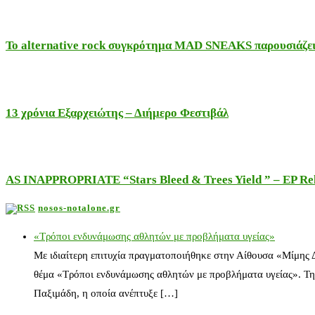
Το alternative rock συγκρότημα MAD SNEAKS παρουσιάζει 
13 χρόνια Εξαρχειώτης – Διήμερο Φεστιβάλ
AS INAPPROPRIATE “Stars Bleed & Trees Yield ” – EP Releas
nosos-notalone.gr
«Τρόποι ενδυνάμωσης αθλητών με προβλήματα υγείας»
Με ιδιαίτερη επιτυχία πραγματοποιήθηκε στην Αίθουσα «Μίμης
θέμα «Τρόποι ενδυνάμωσης αθλητών με προβλήματα υγείας». Τη
Παξιμάδη, η οποία ανέπτυξε […]