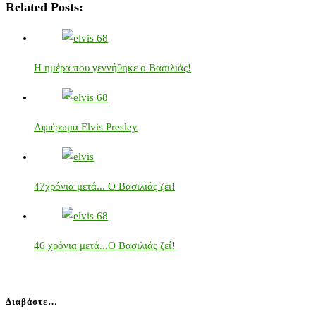
Related Posts:
Η ημέρα που γεννήθηκε ο Βασιλιάς!
Αφιέρωμα Elvis Presley
47χρόνια μετά... Ο Βασιλιάς ζει!
46 χρόνια μετά...Ο Βασιλιάς ζεί!
Διαβάστε…