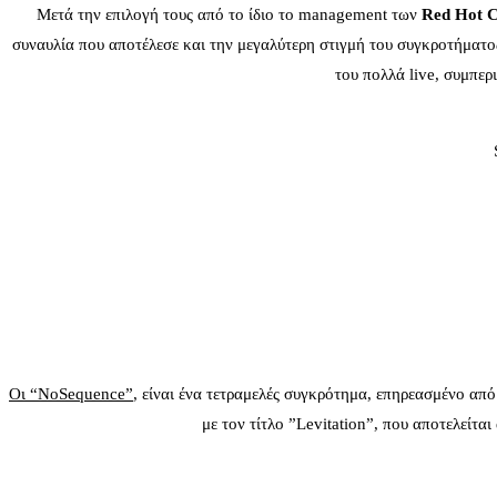
Μετά την επιλογή τους από το ίδιο το management των
Red
Hot
C
συναυλία που αποτέλεσε και την μεγαλύτερη στιγμή του συγκροτήματος
του πολλά live, συμπε
Οι “
No
Sequence
”
, είναι ένα τετραμελές συγκρότημα, επηρεασμένο από 
με τον τίτλο ”Levitation”, που αποτελείτ