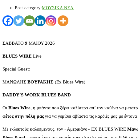
Post category:
ΜΟΥΣΙΚΑ ΝΕΑ
ΣΑΒΒΑΤΟ
9
ΜΑΙΟΥ 2026
BLUES WIRE
Live
Special Guest:
ΜΑΝΩΛΗΣ
ΒΟΥΡΑΚΗΣ
(Ex Blues Wire)
DADDY’S WORK BLUES BAND
Οι
Blues
Wire
, η μπάντα που ξέρει καλύτερα απ’ τον καθένα να μετατ
φέτος στην πόλη μας
για να γεμίσει αβίαστα τις καρδιές μας με έντο
Με εκλεκτούς καλεσμένους, τον «Αμερικάνο» EX BLUES WIRE
Μανώ
Blues
Band
, γνωστοί για την χημεία τους στη σκηνή με τους B.W και 