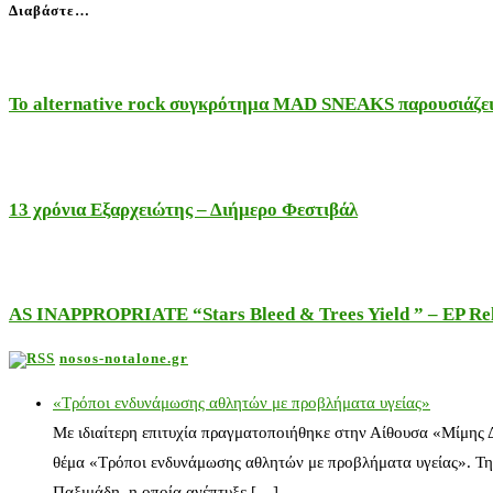
Διαβάστε…
Το alternative rock συγκρότημα MAD SNEAKS παρουσιάζει 
13 χρόνια Εξαρχειώτης – Διήμερο Φεστιβάλ
AS INAPPROPRIATE “Stars Bleed & Trees Yield ” – EP Releas
nosos-notalone.gr
«Τρόποι ενδυνάμωσης αθλητών με προβλήματα υγείας»
Με ιδιαίτερη επιτυχία πραγματοποιήθηκε στην Αίθουσα «Μίμης
θέμα «Τρόποι ενδυνάμωσης αθλητών με προβλήματα υγείας». Τη
Παξιμάδη, η οποία ανέπτυξε […]