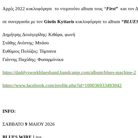
Αρχές 2022 κυκλοφόρησε το ντεμπούτο album τους
“
First”
και τον Δ
σε συνεργασία με τον
Giotis Kyttaris
κυκλοφόρησε το album
“BLUES
Δημήτρης Δουλγερίδης: Kιθάρα, φωνή
Στάθης Ανέστης: Mπάσο
Ευθύμιος Πολύζος: Τύμπανα
Γιάννης Παχύδης: Φυσαρμόνικα
https://daddysworkbluesband.bandcamp.com/album/blues-machine-2
https://www.facebook.com/profile.php?id=100036933493042
INFO:
ΣΑΒΒΑΤΟ
9
ΜΑΙΟΥ 2026
BLUES WIRE
Live