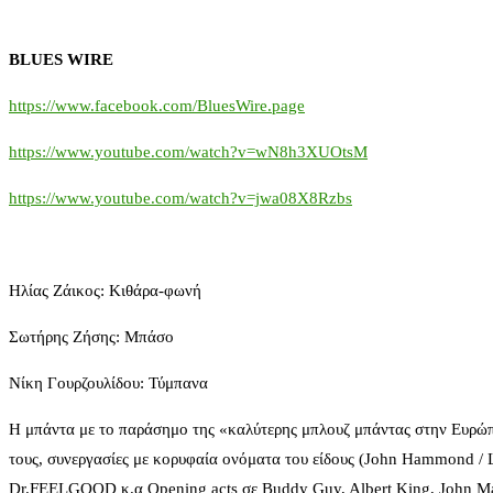
BLUES WIRE
https://www.facebook.com/BluesWire.page
https://www.youtube.com/watch?v=wN8h3XUOtsM
https://www.youtube.com/watch?v=jwa08X8Rzbs
Ηλίας Ζάικος: Κιθάρα-φωνή
Σωτήρης Ζήσης: Μπάσο
Νίκη Γουρζουλίδου: Τύμπανα
Η μπάντα με το παράσημο της «καλύτερης μπλουζ μπάντας στην Ευρώπη
τους, συνεργασίες με κορυφαία ονόματα του είδους (John Hammond / Lou
Dr.FEELGOOD κ.α Opening acts σε Buddy Guy, Albert King, John Maya