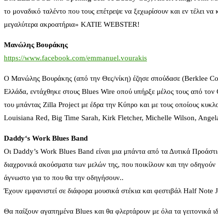
το μοναδικό ταλέντο που τους επέτρεψε να ξεχωρίσουν και εν τέλει να
μεγαλύτερα ακροατήρια» KATIE WEBSTER!
Μανώλης Βουράκης
https://www.facebook.com/emmanuel.vourakis
Ο Μανώλης Βουράκης (από την Θες/νίκη) έζησε σπούδασε (Berklee Col
Ελλάδα, εντάχθηκε στους Blues Wire οπού υπήρξε μέλος τους από τον 
του μπάντας Zilla Project με έδρα την Κύπρο και με τους οποίους κυκλο
Louisiana Red, Big Time Sarah, Kirk Fletcher, Michelle Wilson, Angel
Daddy
‘
s
Work
Blues
Band
Οι Daddy’s Work Blues Band είναι μια μπάντα από τα Δυτικά Προάστια
διαχρονικά ακούσματα των μελών της, που ποικίλουν και την οδηγούν
άγνωστο για το που θα την οδηγήσουν..
Έχουν εμφανιστεί σε διάφορα μουσικά στέκια και φεστιβάλ Half Note J
Θα παίξουν αγαπημένα Blues και θα φλερτάρουν με όλα τα γειτονικά ι