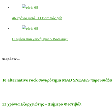
46 χρόνια μετά...Ο Βασιλιάς ζεί!
Η ημέρα που γεννήθηκε ο Βασιλιάς!
Διαβάστε…
Το alternative rock συγκρότημα MAD SNEAKS παρουσιάζει 
13 χρόνια Εξαρχειώτης – Διήμερο Φεστιβάλ