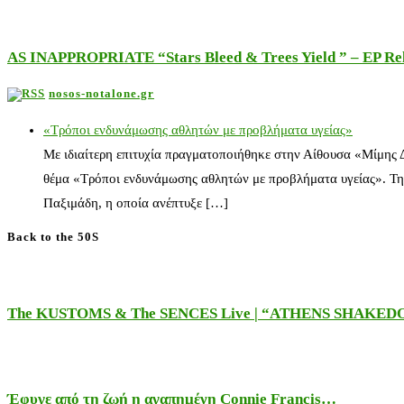
AS INAPPROPRIATE “Stars Bleed & Trees Yield ” – EP Releas
nosos-notalone.gr
«Τρόποι ενδυνάμωσης αθλητών με προβλήματα υγείας»
Με ιδιαίτερη επιτυχία πραγματοποιήθηκε στην Αίθουσα «Μίμης
θέμα «Τρόποι ενδυνάμωσης αθλητών με προβλήματα υγείας». Τη
Παξιμάδη, η οποία ανέπτυξε […]
Back to the 50S
The KUSTOMS & The SENCES Live | “ATHENS SHAKE
Έφυγε από τη ζωή η αγαπημένη Connie Francis…