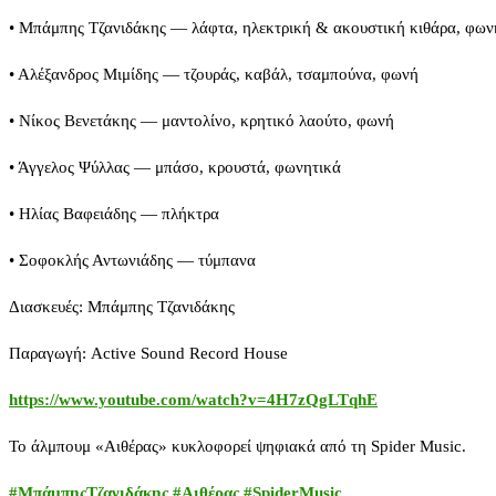
• Μπάμπης Τζανιδάκης — λάφτα, ηλεκτρική & ακουστική κιθάρα, φων
• Αλέξανδρος Μιμίδης — τζουράς, καβάλ, τσαμπούνα, φωνή
• Νίκος Βενετάκης — μαντολίνο, κρητικό λαούτο, φωνή
• Άγγελος Ψύλλας — μπάσο, κρουστά, φωνητικά
• Ηλίας Βαφειάδης — πλήκτρα
• Σοφοκλής Αντωνιάδης — τύμπανα
Διασκευές: Μπάμπης Τζανιδάκης
Παραγωγή: Active Sound Record House
https://www.youtube.com/watch?v=4H7zQgLTqhE
Το άλμπουμ «Αιθέρας» κυκλοφορεί ψηφιακά από τη
Spider
Music
.
#ΜπάμπηςΤζανιδάκης
#Αιθέρας
#SpiderMusic